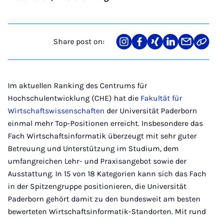
Share post on:
Share
Teilen
Teilen
Teilen
Teilen
Link
on
auf
auf
auf
über
kopi
Instagram
Facebook
Xing
LinkedIn
E-
Mail
Im aktuellen Ranking des Centrums für
Hochschulentwicklung (CHE) hat die
Fakultät für
Wirtschaftswissenschaften
der Universität Paderborn
einmal mehr Top-Positionen erreicht. Insbesondere das
Fach Wirtschaftsinformatik überzeugt mit sehr guter
Betreuung und Unterstützung im Studium, dem
umfangreichen Lehr- und Praxisangebot sowie der
Ausstattung. In 15 von 18 Kategorien kann sich das Fach
in der Spitzengruppe positionieren, die Universität
Paderborn gehört damit zu den bundesweit am besten
bewerteten Wirtschaftsinformatik-Standorten. Mit rund