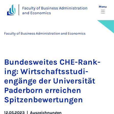
Menu
Faculty of Business Administration
and Economics
Faculty of Business Administration and Economics
Bundes­weites CHE-Rank­
ing: Wirtschaftsstud­i­
engänge der Uni­versität
Pader­born er­reichen
Spitzen­be­w­er­tun­gen
12.05.2023
|
Auszeichnungen