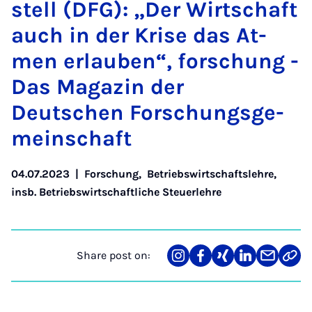
stell (DFG): „Der Wirtschaft
auch in der Krise das At­
men er­lauben“, forschung -
Das Magazin der
Deutschen Forschungs­ge­
meinsch­aft
04.07.2023
|
Forschung
,
Betriebswirtschaftslehre,
insb. Betriebswirtschaftliche Steuerlehre
Share post on:
Share
Teilen
Teilen
Teilen
Teilen
Link
on
auf
auf
auf
über
kopi
Instagram
Facebook
Xing
LinkedIn
E-