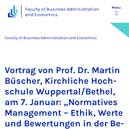
Menu
Faculty of Business Administration
and Economics
Faculty of Business Administration and Economics
Vor­trag von Prof. Dr. Mar­tin
Büscher, Kirch­liche Hoch­
schule Wup­per­tal/Beth­el,
am 7. Janu­ar: „Norm­at­ives
Man­age­ment – Ethik, Werte
und Be­w­er­tun­gen in der Be­