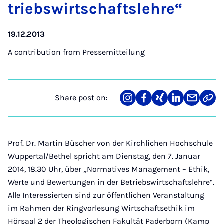
trieb­swirtschaftslehre“
19.12.2013
A contribution from
Pressemitteilung
Share post on:
Share
Teilen
Teilen
Teilen
Teilen
Link
on
auf
auf
auf
über
kopi
Instagram
Facebook
Xing
LinkedIn
E-
Mail
Prof. Dr. Martin Büscher von der Kirchlichen Hochschule
Wuppertal/Bethel spricht am Dienstag, den 7. Januar
2014, 18.30 Uhr, über „Normatives Management – Ethik,
Werte und Bewertungen in der Betriebswirtschaftslehre“.
Alle Interessierten sind zur öffentlichen Veranstaltung
im Rahmen der Ringvorlesung Wirtschaftsethik im
Hörsaal 2 der Theologischen Fakultät Paderborn (Kamp