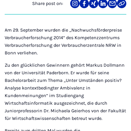
Share post on:
Share
Teilen
Teilen
Teilen
Teilen
Link
on
auf
auf
auf
über
kopi
Instagram
Facebook
Xing
LinkedIn
E-
Mail
Am 29. September wurden die „Nachwuchsförderpreise
Verbraucherforschung 2014“ des Kompetenzzentrums
Verbraucherforschung der Verbraucherzentrale NRW in
Bonn verliehen.
Zu den glücklichen Gewinnern gehört Markus Dollmann
von der Universität Paderborn. Er wurde für seine
Bachelorarbeit zum Thema „Unter Umständen positiv?
Analyse kontextbedingter Ambivalenz in
Kundenmeinungen“ im Studiengang
Wirtschaftsinformatik ausgezeichnet, die durch
Juniorprofessorin Dr. Michaela Geierhos von der Fakultät
für Wirtschaftswissenschaften betreut wurde.
Bereits zum dritten Mal wurden die