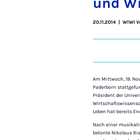
und Wi
20.11.2014
|
WIWI V
Am Mittwoch, 19. Nov
Paderborn stattgefun
Präsident der Univers
Wirtschaftswissensch
Leben hat bereits E
Nach einer musikali
betonte Nikolaus Ri