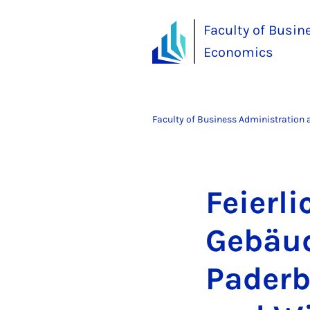
Faculty of Busin
Economics
Faculty of Business Administration
Fei­er­
Ge­bäud
Pader­b