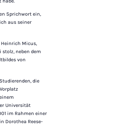
t habe.
en Sprichwort ein,
ich aus seiner
e Heinrich Micus,
ei stolz, neben dem
dtbildes von
tudierenden, die
Vorplatz
 einem
er Universität
2001 im Rahmen einer
in Dorothea Reese-