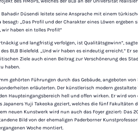
rojekt des HMoPs, welches der BLB an der Universität realisier
 Bahadir Düsendi leitete seine Ansprache mit einem türkisch
besagt: „Das Profil und der Charakter eines Löwen ergeben s
 wir haben ein tolles Profil!“
rtnäckig und langfristig verfolgen, ist Qualitätsgewinn“, sagt
des BLB Bielefeld. „Und wir haben es eindeutig erreicht.“ Er s
itischen Ziele auch einen Beitrag zur Verschönerung des Sta
zu haben.
 gehörten Führungen durch das Gebäude, angeboten von S
onderheiten erläuterten. Der künstlerisch modern gestaltete 
 den Haupteingangsbereich hell und offen wirken. Er wird von
Japaners Yuji Takeoka geziert, welches die fünf Fakultäten d
inem neuen Kunstwerk wird nun auch das Foyer geziert: Das 
tandene Bild von der ehemaligen Paderborner Kunstprofessor
vergangenen Woche montiert.