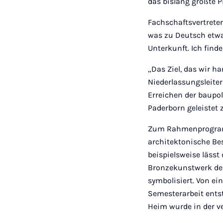
das bislang größte P
Fachschaftsvertreter
was zu Deutsch etwa 
Unterkunft. Ich finde,
„Das Ziel, das wir ha
Niederlassungsleiter 
Erreichen der baupol
Paderborn geleistet 
Zum Rahmenprogramm
architektonische Bes
beispielsweise lässt
Bronzekunstwerk des 
symbolisiert. Von e
Semesterarbeit ents
Heim wurde in der 