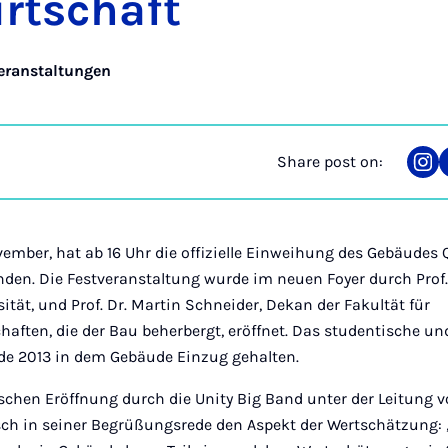
rtschaft
eranstaltungen
Share post on:
Sha
on
Ins
ember, hat ab 16 Uhr die offizielle Einweihung des Gebäudes Q
den. Die Festveranstaltung wurde im neuen Foyer durch Prof. 
ität, und Prof. Dr. Martin Schneider, Dekan der Fakultät für
aften, die der Bau beherbergt, eröffnet. Das studentische un
nde 2013 in dem Gebäude Einzug gehalten.
schen Eröffnung durch die Unity Big Band unter der Leitung 
sch in seiner Begrüßungsrede den Aspekt der Wertschätzung: