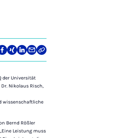
re
Teilen
Teilen
Teilen
Teilen
Link
auf
auf
auf
über
kopieren
tagram
Facebook
Xing
LinkedIn
E-
Mail
 der Universität
Dr. Nikolaus Risch,
d wissenschaftliche
von Bernd Rößler
 „Eine Leistung muss