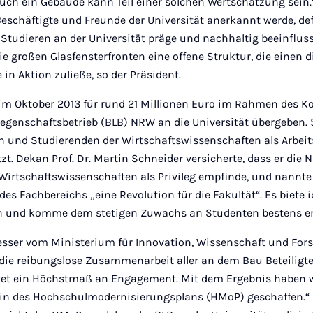
ch ein Gebäude kann Teil einer solchen Wertschätzung sein.“
eschäftigte und Freunde der Universität anerkannt werde, def
 Studieren an der Universität präge und nachhaltig beeinflus
 großen Glasfensterfronten eine offene Struktur, die einen d
in Aktion zuließe, so der Präsident.
m Oktober 2013 für rund 21 Millionen Euro im Rahmen des Ko
egenschaftsbetrieb (BLB) NRW an die Universität übergeben. 
n und Studierenden der Wirtschaftswissenschaften als Arbeit
zt. Dekan Prof. Dr. Martin Schneider versicherte, dass er die
Wirtschaftswissenschaften als Privileg empfinde, und nannte 
des Fachbereichs „eine Revolution für die Fakultät“. Es biete i
 und komme dem stetigen Zuwachs an Studenten bestens e
sser vom Ministerium für Innovation, Wissenschaft und For
die reibungslose Zusammenarbeit aller an dem Bau Beteiligte
et ein Höchstmaß an Engagement. Mit dem Ergebnis haben w
in des Hochschulmodernisierungsplans (HMoP) geschaffen.“ 