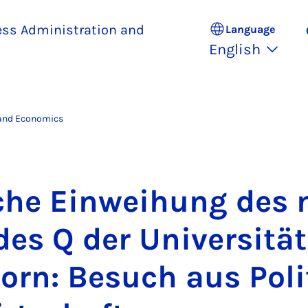
ess Administration and
Language
English
 and Economics
liche Ein­wei­hung des
es Q der Uni­versität
orn: Be­such aus Poli