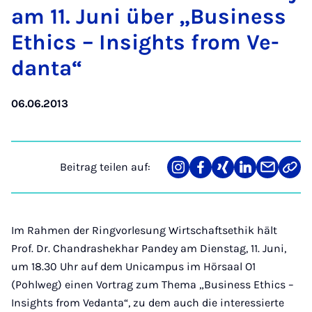
am 11. Ju­ni über „Busi­ness
Ethics – In­sights from Ve­
dan­ta“
06.06.2013
Beitrag teilen auf:
Teilen
Teilen
Teilen
Teilen
Teilen
Link
auf
auf
auf
auf
über
kopi
Instagram
Facebook
Xing
LinkedIn
E-
Mail
Im Rahmen der Ringvorlesung Wirtschaftsethik hält
Prof. Dr. Chandrashekhar Pandey am Dienstag, 11. Juni,
um 18.30 Uhr auf dem Unicampus im Hörsaal O1
(Pohlweg) einen Vortrag zum Thema „Business Ethics –
Insights from Vedanta“, zu dem auch die interessierte