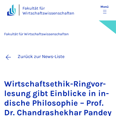
Menü
Fakultät für
Wirtschaftswissenschaften
Fakultät für Wirtschaftswissenschaften
Zurück zur News-Liste
Wirt­schaft­s­ethik-Ring­vor­
le­sung gibt Ein­bli­cke in in­
di­sche Phi­lo­so­phie – Prof.
Dr. Chandras­hek­har Pan­dey