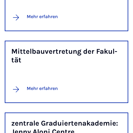
Mehr erfahren
Mit­tel­bau­ver­tre­tung der Fa­kul­
tät
Mehr erfahren
zen­tra­le Gra­du­ier­te­n­aka­de­mie:
Jen­ny Alo­ni Cen­tre