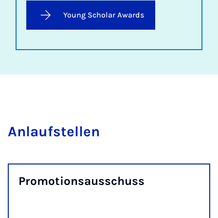
Young Scholar Awards
An­lauf­stel­len
Pro­mo­ti­ons­aus­schuss