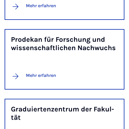
Mehr erfahren
Pro­de­kan für For­schung und
wis­sen­schaft­li­chen Nach­wuchs
Mehr erfahren
Gra­du­ier­ten­zen­trum der Fa­kul­
tät