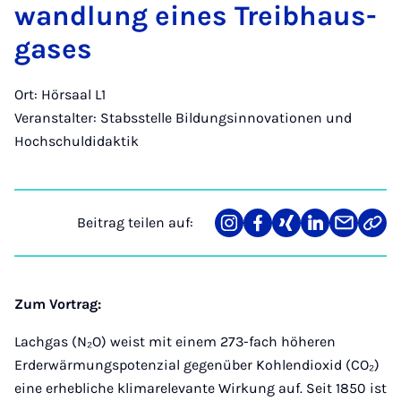
wand­lung ei­nes Treib­h­aus­
ga­ses
Ort: Hörsaal L1
Veranstalter: Stabsstelle Bildungsinnovationen und
Hochschuldidaktik
Beitrag teilen auf:
Teilen
Teilen
Teilen
Teilen
Teilen
Link
auf
auf
auf
auf
über
kopi
Instagram
Facebook
Xing
LinkedIn
E-
Mail
Zum Vortrag:
Lachgas (N₂O) weist mit einem 273-fach höheren
Erderwärmungspotenzial gegenüber Kohlendioxid (CO₂)
eine erhebliche klimarelevante Wirkung auf. Seit 1850 ist