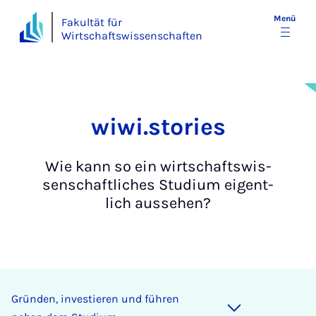
Menü
Fakultät für
Wirtschaftswissenschaften
wi­wi.sto­ries
Wie kann so ein wirt­schafts­wis­
sen­schaft­li­ches Stu­di­um ei­gent­
lich aus­se­hen?
Gründen, investieren und führen