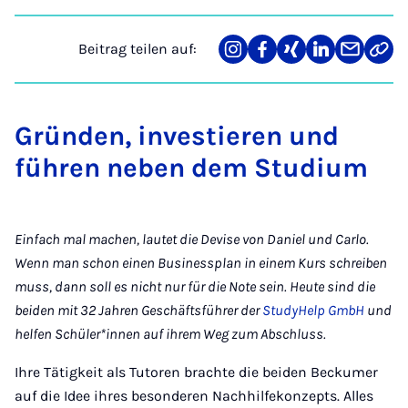
Beitrag teilen auf:
Teilen
Teilen
Teilen
Teilen
Teilen
Link
auf
auf
auf
auf
über
kopi
Instagram
Facebook
Xing
LinkedIn
E-
Mail
Gründen, investieren und
führen neben dem Studium
Einfach mal machen, lautet die Devise von Daniel und Carlo.
Wenn man schon einen Businessplan in einem Kurs schreiben
muss, dann soll es nicht nur für die Note sein. Heute sind die
beiden mit 32 Jahren Geschäftsführer der
StudyHelp GmbH
und
helfen Schüler*innen auf ihrem Weg zum Abschluss.
Ihre Tätigkeit als Tutoren brachte die beiden Beckumer
auf die Idee ihres besonderen Nachhilfekonzepts. Alles