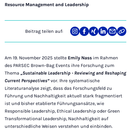
Resource Management and Leadership
Beitrag teilen auf:
Teilen
Teilen
Teilen
Teilen
Teilen
Link
auf
auf
auf
auf
über
kopi
Instagram
Facebook
Xing
LinkedIn
E-
Mail
Am 19. November 2025 stellte
Emily Nass
im Rahmen
des PARSEC Brown-Bag Events ihre Forschung zum
Thema
„Sustainable Leadership - Reviewing and Reshaping
Current Perspectives“
vor. Ihre systematische
Literaturanalyse zeigt, dass das Forschungsfeld zu
Führung und Nachhaltigkeit aktuell stark fragmentiert
ist und bisher etablierte Führungsansätze, wie
Responsible Leadership, Ethical Leadership oder Green
Transformational Leadership, Nachhaltigkeit auf
unterschiedliche Weisen verstehen und einbinden.