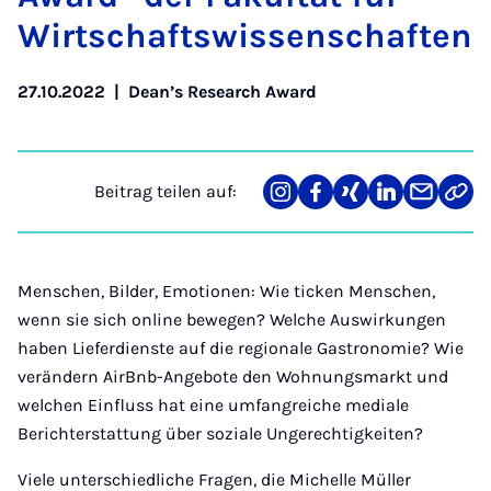
Wirt­schafts­wis­sen­schaf­ten
27.10.2022
|
Dean’s Research Award
Beitrag teilen auf:
Teilen
Teilen
Teilen
Teilen
Teilen
Link
auf
auf
auf
auf
über
kopi
Instagram
Facebook
Xing
LinkedIn
E-
Mail
Menschen, Bilder, Emotionen: Wie ticken Menschen,
wenn sie sich online bewegen? Welche Auswirkungen
haben Lieferdienste auf die regionale Gastronomie? Wie
verändern AirBnb-Angebote den Wohnungsmarkt und
welchen Einfluss hat eine umfangreiche mediale
Berichterstattung über soziale Ungerechtigkeiten?
Viele unterschiedliche Fragen, die Michelle Müller