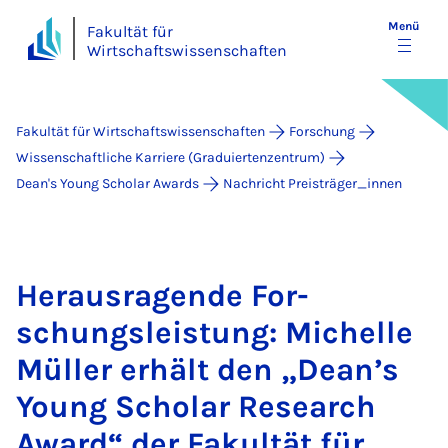
Menü
Fakultät für
Wirtschaftswissenschaften
Fakultät für Wirtschaftswissenschaften
Forschung
Wissenschaftliche Karriere (Graduiertenzentrum)
Dean's Young Scholar Awards
Nachricht Preisträger_innen
Her­aus­ra­gen­de For­
schungs­leis­tung: Mi­chel­le
Mül­ler er­hält den „De­an’s
Young Scholar Re­sea­rch
Award“ der Fa­kul­tät für