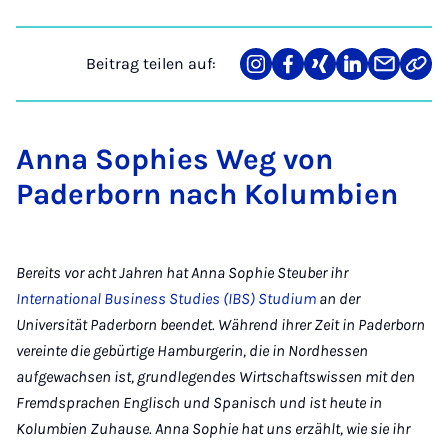
Beitrag teilen auf:
Teilen
Teilen
Teilen
Teilen
Teilen
Link
auf
auf
auf
auf
über
kopi
Instagram
Facebook
Xing
LinkedIn
E-
Mail
Anna Sophies Weg von
Paderborn nach Kolumbien
Bereits vor acht Jahren hat Anna Sophie Steuber ihr
International Business Studies (IBS) Studium
an der
Universität Paderborn beendet. Während ihrer Zeit in Paderborn
vereinte die gebürtige Hamburgerin, die in Nordhessen
aufgewachsen ist, grundlegendes Wirtschaftswissen mit den
Fremdsprachen Englisch und Spanisch und ist heute in
Kolumbien Zuhause. Anna Sophie hat uns erzählt, wie sie ihr