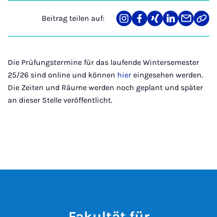
Beitrag teilen auf:
Teilen
Teilen
Teilen
Teilen
Teilen
Link
auf
auf
auf
auf
über
kopi
Instagram
Facebook
Xing
LinkedIn
E-
Mail
Die Prüfungstermine für das laufende Wintersemester
25/26 sind online und können
hier
eingesehen werden.
Die Zeiten und Räume werden noch geplant und später
an dieser Stelle veröffentlicht.
Fakultät für