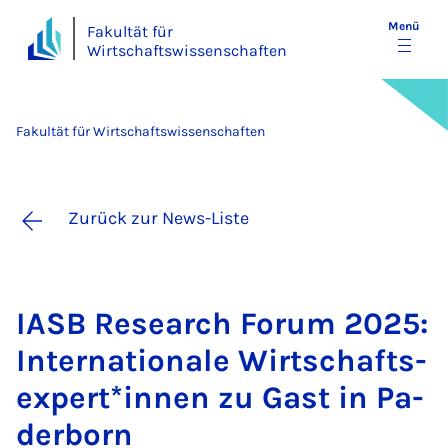
Menü
Fakultät für
Wirtschaftswissenschaften
Fakultät für Wirtschaftswissenschaften
Zurück zur News-Liste
IASB Re­sea­rch Fo­rum 2025:
In­ter­na­ti­o­na­le Wirt­schafts­
ex­per­t*in­nen zu Gast in Pa­
der­born