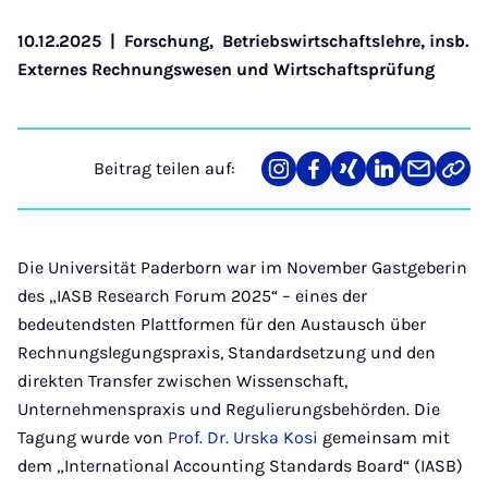
10.12.2025
|
Forschung
,
Betriebswirtschaftslehre, insb.
Externes Rechnungswesen und Wirtschaftsprüfung
Beitrag teilen auf:
Teilen
Teilen
Teilen
Teilen
Teilen
Link
auf
auf
auf
auf
über
kopi
Instagram
Facebook
Xing
LinkedIn
E-
Mail
Die Universität Paderborn war im November Gastgeberin
des „IASB Research Forum 2025“ – eines der
bedeutendsten Plattformen für den Austausch über
Rechnungslegungspraxis, Standardsetzung und den
direkten Transfer zwischen Wissenschaft,
Unternehmenspraxis und Regulierungsbehörden. Die
Tagung wurde von
Prof. Dr. Urska Kosi
gemeinsam mit
dem „International Accounting Standards Board“ (IASB)