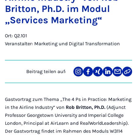
Brit­ton, Ph.D. im Mo­dul
„Ser­vices Mar­ke­ting“
Ort: Q2.101
Veranstalter: Marketing und Digital Transformation
Beitrag teilen auf:
Teilen
Teilen
Teilen
Teilen
Teilen
Link
auf
auf
auf
auf
über
kopi
Instagram
Facebook
Xing
LinkedIn
E-
Mail
Gastvortrag zum Thema „The 4 Ps in Practice: Marketing
in the Airline Industry“ von
Rob Britton, Ph.D.
(Adjunct
Professor Georgetown University and Imperial College
London, Principal at AirLearn and RealWorldLeadership).
Der Gastvortrag findet im Rahmen des Moduls W3114