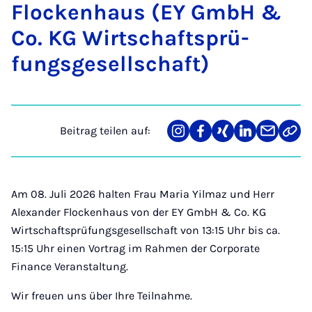
Flo­cken­haus (EY GmbH &
Co. KG Wirt­schafts­prü­
fungs­ge­sell­schaft)
Beitrag teilen auf:
Teilen
Teilen
Teilen
Teilen
Teilen
Link
auf
auf
auf
auf
über
kopi
Instagram
Facebook
Xing
LinkedIn
E-
Mail
Am 08. Juli 2026 halten Frau Maria Yilmaz und Herr
Alexander Flockenhaus von der EY GmbH & Co. KG
Wirtschaftsprüfungsgesellschaft von 13:15 Uhr bis ca.
15:15 Uhr einen Vortrag im Rahmen der Corporate
Finance Veranstaltung.
Wir freuen uns über Ihre Teilnahme.