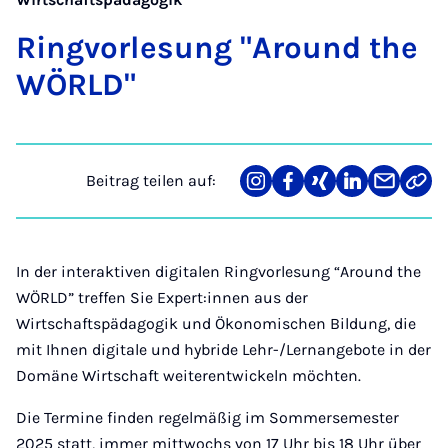
Ring­vor­le­sung "Around the
WÖRLD"
Beitrag teilen auf:
Teilen
Teilen
Teilen
Teilen
Teilen
Link
auf
auf
auf
auf
über
kopi
Instagram
Facebook
Xing
LinkedIn
E-
Mail
In der interaktiven digitalen Ringvorlesung “Around the
WÖRLD” treffen Sie Expert:innen aus der
Wirtschaftspädagogik und Ökonomischen Bildung, die
mit Ihnen digitale und hybride Lehr-/Lernangebote in der
Domäne Wirtschaft weiterentwickeln möchten.
Die Termine finden regelmäßig im Sommersemester
2025 statt, immer mittwochs von 17 Uhr bis 18 Uhr über