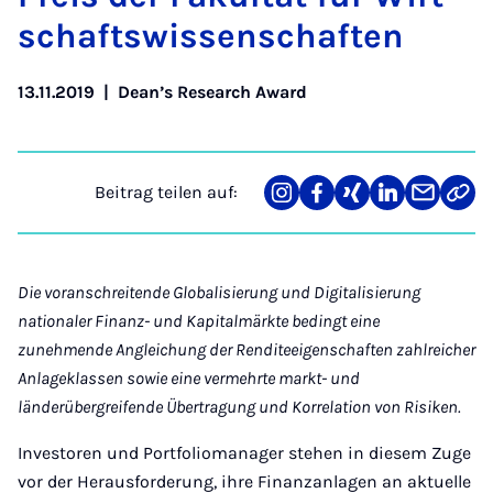
schafts­wis­sen­schaf­ten
13.11.2019
|
Dean’s Research Award
Beitrag teilen auf:
Teilen
Teilen
Teilen
Teilen
Teilen
Link
auf
auf
auf
auf
über
kopi
Instagram
Facebook
Xing
LinkedIn
E-
Mail
Die voranschreitende Globalisierung und Digitalisierung
nationaler Finanz- und Kapitalmärkte bedingt eine
zunehmende Angleichung der Renditeeigenschaften zahlreicher
Anlageklassen sowie eine vermehrte markt- und
länderübergreifende Übertragung und Korrelation von Risiken.
Investoren und Portfoliomanager stehen in diesem Zuge
vor der Herausforderung, ihre Finanzanlagen an aktuelle