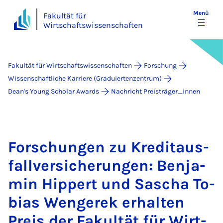
Menü
Fakultät für
Wirtschaftswissenschaften
Fakultät für Wirtschaftswissenschaften
Forschung
Wissenschaftliche Karriere (Graduiertenzentrum)
Dean's Young Scholar Awards
Nachricht Preisträger_innen
For­schun­gen zu Kre­dit­aus­
fall­ver­si­che­run­gen: Ben­ja­
min Hip­pert und Sa­scha To­
bi­as Wen­ge­rek er­hal­ten
Preis der Fa­kul­tät für Wirt­