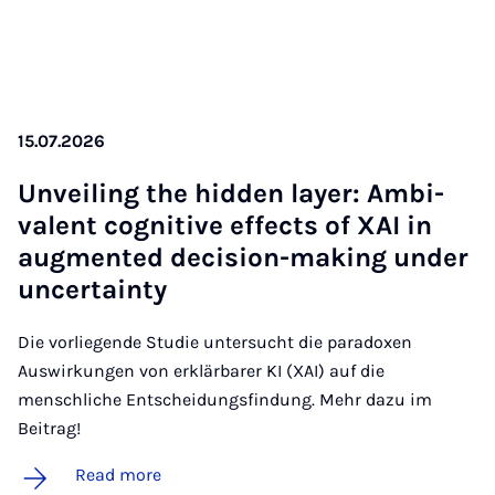
15.07.2026
Un­veil­ing the hid­den lay­er: Am­bi­
val­ent cog­nit­ive ef­fects of XAI in
aug­men­ted de­cision-mak­ing un­der
un­cer­tainty
Die vorliegende Studie untersucht die paradoxen
Auswirkungen von erklärbarer KI (XAI) auf die
menschliche Entscheidungsfindung. Mehr dazu im
Beitrag!
Read more