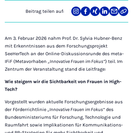
Beitrag teilen auf:
Teilen
Teilen
Teilen
Teilen
Teilen
Link
auf
auf
auf
auf
über
kopi
Instagram
Facebook
Xing
LinkedIn
E-
Mail
Am 3. Februar 2026 nahm Prof. Dr. Sylvia Hubner-Benz
mit Erkenntnissen aus dem Forschungsprojekt
SeeHerTech an der Online-Diskussionsrunde des meta-
IFiF (Metavorhaben
„Innovative Frauen im Fokus“
) teil. Im
Zentrum der Veranstaltung stand die Leitfrage:
Wie steigern wir die Sichtbarkeit von Frauen in High-
Tech?
Vorgestellt wurden aktuelle Forschungsergebnisse aus
der Förderrichtlinie
„Innovative Frauen im Fokus“
des
Bundesministeriums für Forschung, Technologie und
Raumfahrt sowie Implikationen für Kommunikations-
und PR-Strategien für mehr Sichtbarkeit und