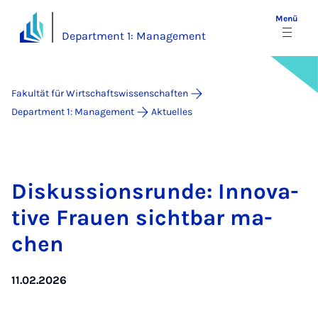
Menü
Department 1: Management
Fakultät für Wirtschaftswissenschaften
Department 1: Management
Aktuelles
Dis­kus­si­ons­run­de: In­no­va­
ti­ve Frau­en sicht­bar ma­
chen
11.02.2026