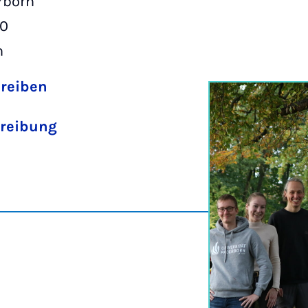
rborn
00
n
hreiben
reibung