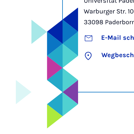
Universität Pade
Warburger Str. 1
33098
Paderbor
E-Mail sc
Wegbesch