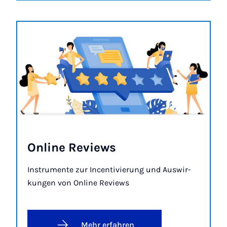
On­line Re­views
In­stru­men­te zur In­cen­ti­vie­rung und Aus­wir­
kun­gen von On­line Re­views
Mehr erfahren