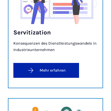
Ser­vi­ti­za­ti­on
Kon­se­quen­zen des Dienst­leis­tungs­wan­dels in
In­dus­trie­un­ter­neh­men
Mehr erfahren