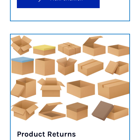
Pro­­duct Re­turns