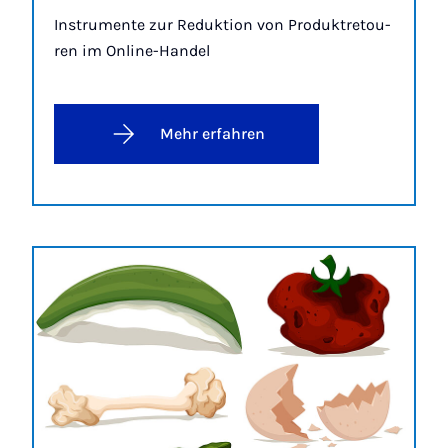
In­stru­men­te zur Re­duk­ti­on von Pro­duk­tre­tou­
ren im On­line-Han­del
Mehr erfahren