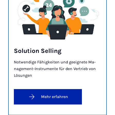
So­lu­ti­on Sel­­ling
Not­wen­di­ge Fä­hig­kei­ten und ge­eig­ne­te Ma­
nage­ment-In­stru­men­te für den Ver­trieb von
Lö­sun­gen
Mehr erfahren