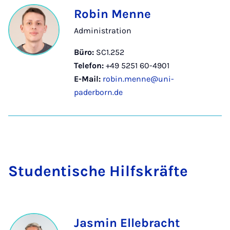
Robin Menne
Administration
Büro:
SC1.252
Telefon:
+49 5251 60-4901
E-Mail:
robin.menne@uni-
paderborn.de
Stu­den­ti­sche Hilfs­kräf­te
Jasmin Ellebracht