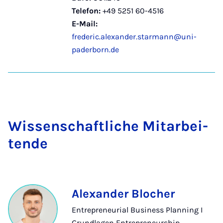
Telefon:
+49 5251 60-4516
E-Mail:
frederic.alexander.starmann@uni-
paderborn.de
Wis­sen­schaft­li­che Mit­a­r­bei­
ten­de
Alexander Blocher
Entrepreneurial Business Planning I
Grundlagen Entrepreneurship