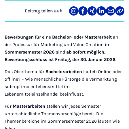
Beitrag teilen auf:
Teilen
Teilen
Teilen
Teilen
Teilen
Link
auf
auf
auf
auf
über
kopi
Instagram
Facebook
Xing
LinkedIn
E-
Mail
Bewerbungen
für eine
Bachelor- oder Masterarbeit
an
der Professur für Marketing und Value Creation im
Sommersemester 2026
sind
ab sofort möglich
.
Bewerbungsschluss ist Freitag, der 30. Januar 2026.
Das Oberthema für
Bachelorarbeiten
lautet: Online oder
offline? – Wie menschliche Fürsorge die Vermarktung
sub-optimaler Lebensmittel im
Lebensmitteleinzelhandel beeinflusst.
Für
Masterarbeiten
stellen wir jedes Semester
unterschiedliche Themenvorschläge bereit. Die
Themenbereiche im Sommersemester 2026 lauten wie
folgt: