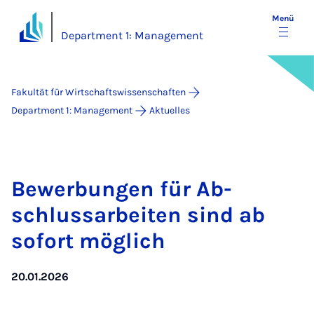
Menü
Department 1: Management
Fakultät für Wirtschaftswissenschaften
Department 1: Management
Aktuelles
Be­wer­bun­gen für Ab­
schluss­a­r­bei­ten sind ab
so­fort mög­lich
20.01.2026