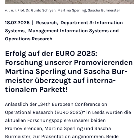
v. l. n. r. Prof. Dr. Guido Schryen, Martina Sperling, Sascha Burmeister
18.07.2025
|
Research,
Department 3: Information
Systems,
Management Information Systems and
Operations Research
Er­folg auf der EURO 2025:
Forschung un­ser­er Pro­movi­er­enden
Mar­tina Sper­ling und Sascha Bur­
meister überzeugt auf in­ter­na­
tionalem Par­kett!
Anlässlich der „34th European Conference on
Operational Research (EURO 2025)“ in Leeds wurden die
aktuellen Forschungspapiere unserer beiden
Promovierenden, Martina Sperling und Sascha
Burmeister, zur Präsentation angenommen. Beide