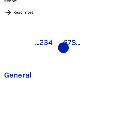
richtet…
Read more
…
2
3
4
5
6
7
8
…
Gen­er­al