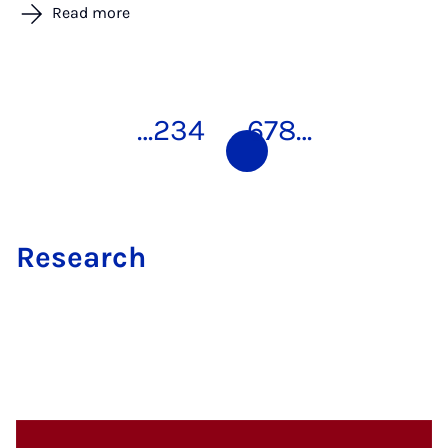
Read more
…
2
3
4
5
6
7
8
…
Re­search