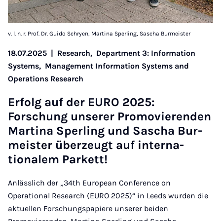
v. l. n. r. Prof. Dr. Guido Schryen, Martina Sperling, Sascha Burmeister
18.07.2025
|
Research,
Department 3: Information
Systems,
Management Information Systems and
Operations Research
Er­folg auf der EURO 2025:
Forschung un­ser­er Pro­movi­er­enden
Mar­tina Sper­ling und Sascha Bur­
meister überzeugt auf in­ter­na­
tionalem Par­kett!
Anlässlich der „34th European Conference on
Operational Research (EURO 2025)“ in Leeds wurden die
aktuellen Forschungspapiere unserer beiden