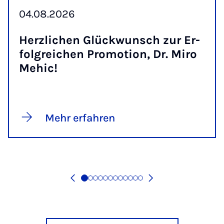
04.08.2026
Herz­li­chen Glü­ck­wunsch zur Er­
folg­rei­chen Pro­mo­ti­on, Dr. Mi­ro
Me­hic!
Mehr erfahren