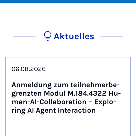
Aktuelles
06.08.2026
An­mel­dung zum teil­neh­mer­be­
grenz­ten Mo­dul M.184.4322 Hu­
man-AI-Col­la­bo­ra­ti­on – Ex­plo­
ring AI Agent In­ter­ac­ti­on