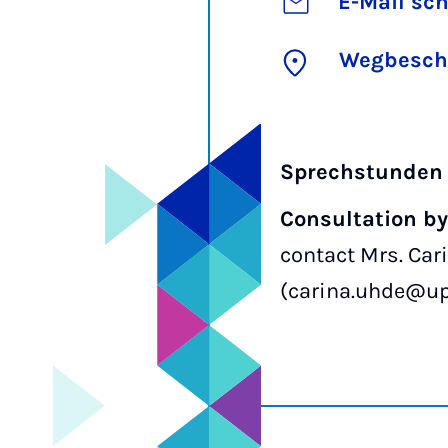
E-Mail sc
Wegbesch
Sprechstunden
Consultation b
contact Mrs. Car
(carina.uhde@up