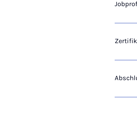
Jobprof
Zertif
Abschl