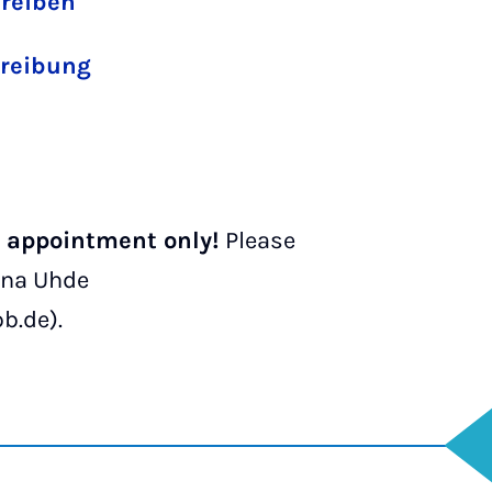
hreiben
reibung
y appointment only!
Please
ina Uhde
b.de).