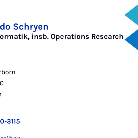
uido Schryen
ormatik, insb. Operations Research
rborn
00
n
0-3115