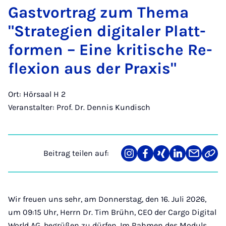
Gast­vor­trag zum The­ma
"Stra­te­gi­en di­gi­ta­ler Platt­
for­men – Ei­ne kri­ti­sche Re­
fle­xi­on aus der Pra­xis"
Ort: Hörsaal H 2
Veranstalter: Prof. Dr. Dennis Kundisch
Beitrag teilen auf:
Teilen
Teilen
Teilen
Teilen
Teilen
Link
auf
auf
auf
auf
über
kopi
Instagram
Facebook
Xing
LinkedIn
E-
Mail
Wir freuen uns sehr, am Donnerstag, den 16. Juli 2026,
um 09:15 Uhr, Herrn Dr. Tim Brühn, CEO der Cargo Digital
World AG, begrüßen zu dürfen. Im Rahmen des Moduls