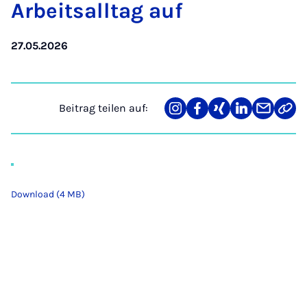
Ar­beit­s­all­tag auf
27.05.2026
Beitrag teilen auf:
Teilen
Teilen
Teilen
Teilen
Teilen
Link
auf
auf
auf
auf
über
kopi
Instagram
Facebook
Xing
LinkedIn
E-
Mail
Download (4 MB)