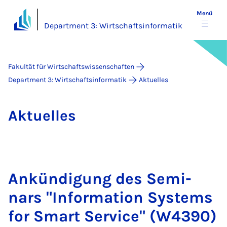
Menü
Department 3: Wirtschaftsinformatik
Fakultät für Wirtschaftswissenschaften
Department 3: Wirtschaftsinformatik
Aktuelles
Ak­tu­el­les
An­kün­di­gung des Se­mi­
nars "In­for­ma­ti­on Sys­tems
for Smart Ser­vice" (W4390)