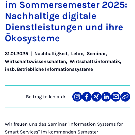
im Som­mer­se­mes­ter 2025:
Nach­hal­ti­ge di­gi­ta­le
Dienst­leis­tun­gen und ih­re
Öko­sys­te­me
31.01.2025
|
Nachhaltigkeit
,
Lehre
,
Seminar
,
Wirtschaftswissenschaften
,
Wirtschaftsinformatik,
insb. Betriebliche Informationssysteme
Beitrag teilen auf:
Teilen
Teilen
Teilen
Teilen
Teilen
Link
auf
auf
auf
auf
über
kopi
Instagram
Facebook
Xing
LinkedIn
E-
Mail
Wir freuen uns das Seminar "Information Systems for
Smart Services" im kommenden Semester