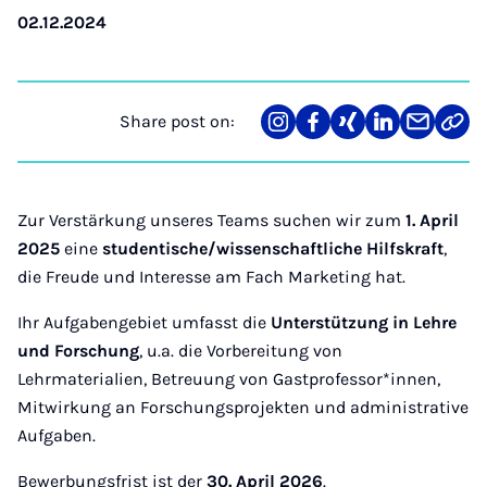
02.12.2024
Share post on:
Share
Teilen
Teilen
Teilen
Teilen
Link
on
auf
auf
auf
über
kopi
Instagram
Facebook
Xing
LinkedIn
E-
Mail
Zur Verstärkung unseres Teams suchen wir zum
1. April
2025
eine
studentische/wissenschaftliche Hilfskraft
,
die Freude und Interesse am Fach Marketing hat.
Ihr Aufgabengebiet umfasst die
Unterstützung in Lehre
und Forschung
, u.a. die Vorbereitung von
Lehrmaterialien, Betreuung von Gastprofessor*innen,
Mitwirkung an Forschungsprojekten und administrative
Aufgaben.
Bewerbungsfrist ist der
30. April 2026
.