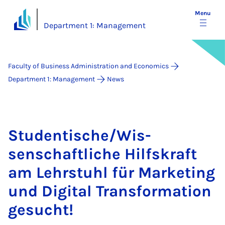
Menu
Department 1: Management
Faculty of Business Administration and Economics
Department 1: Management
News
Stu­dentische/Wis­
senschaft­liche Hil­f­skraft
am Lehr­stuhl für Mar­ket­ing
und Di­git­al Trans­form­a­tion
ge­sucht!