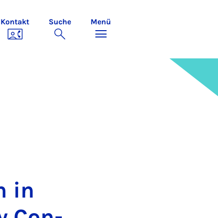
Kontakt
Suche
Menü
m in
ry Con­