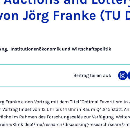
von Jörg Fran­ke (TU 
ung
,
Institutionenökonomik und Wirtschaftspolitik
Beitrag teilen auf:
Tei
auf
Ins
örg Franke einen Vortrag mit dem Titel "Optimal Favoritism in
er Vortrag findet von 13 Uhr bis 14 Uhr in Raum Q4.245 statt. A
präche im Rahmen des Forschungscafés zur Verfügung. Weite
sreihe: <link dep1/me/research/discussing-research/seam/>ht