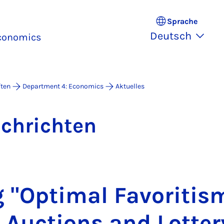
Sprache
Deutsch
Economics
ften
Department 4: Economics
Aktuelles
ach­rich­ten
 "Op­ti­mal Fa­vo­ri­tis
 Auc­ti­ons and Lot­te­