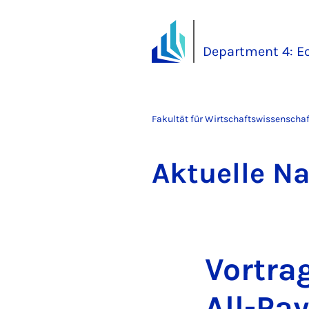
Department 4: 
Fakultät für Wirtschaftswissenscha
Ak­tu­el­le N
Vor­trag
All-Pay