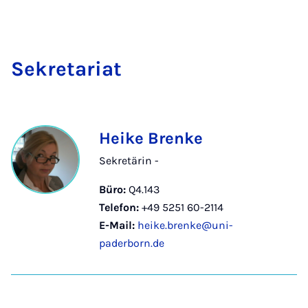
Se­kre­ta­ri­at
Heike Brenke
Sekretärin -
Büro:
Q4.143
Telefon:
+49 5251 60-2114
E-Mail:
heike.brenke@uni-
paderborn.de