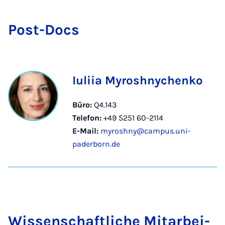
Post-Docs
Iuliia Myroshnychenko
Büro:
Q4.143
Telefon:
+49 5251 60-2114
E-Mail:
myroshny@campus.uni-
paderborn.de
Wis­sen­schaft­li­che Mit­a­r­bei­