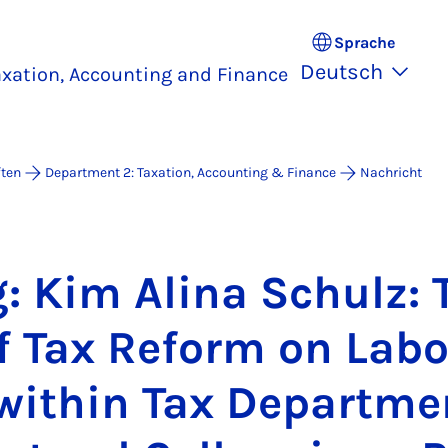
Sprache
Deutsch
xation, Accounting and Finance
ften
Department 2: Taxation, Accounting & Finance
Nachricht
g: Kim Ali­na Schulz: 
f Tax Re­form on La­b
i­thin Tax De­part­me