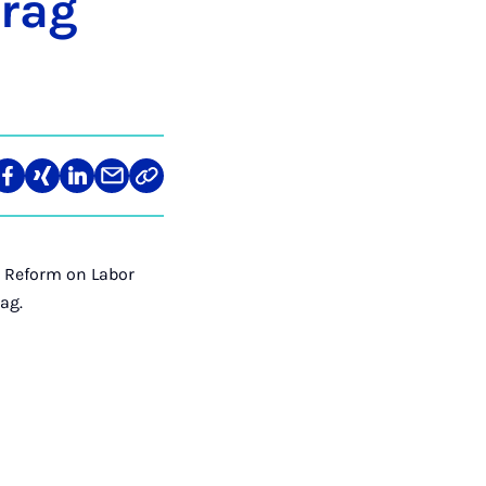
Prag
len
Teilen
Teilen
Teilen
Teilen
Link
auf
auf
auf
über
kopieren
tagram
Facebook
Xing
LinkedIn
E-
Mail
x Reform on Labor
ag.