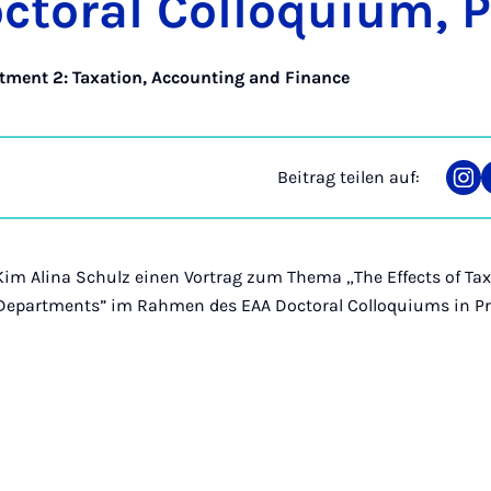
­to­ral Col­lo­qui­um, 
tment 2: Taxation, Accounting and Finance
Beitrag teilen auf:
Tei
auf
Ins
Kim Alina Schulz einen Vortrag zum Thema „The Effects of Ta
Departments” im Rahmen des EAA Doctoral Colloquiums in Pr