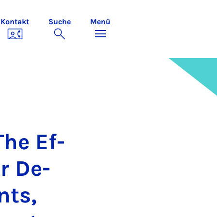
Kontakt
Suche
Menü
The Ef­
or De­
nts,