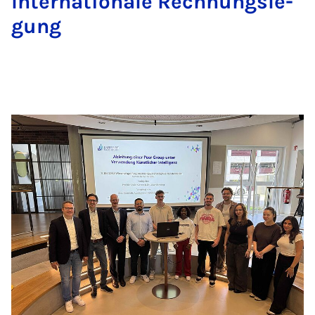
In­ter­na­ti­o­na­le Rech­nungs­le­
gung