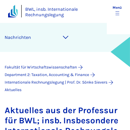
Menü
BWL, insb. Internationale
Rechnungslegung
Nachrichten
Fakultät für Wirtschaftswissenschaften
Department 2: Taxation, Accounting & Finance
In­ter­na­ti­o­na­le Rech­nungs­le­gung | Prof. Dr. Sönke Sievers
Aktuelles
Ak­tu­el­les aus der Pro­fes­sur
für BWL; insb. Ins­be­son­de­re