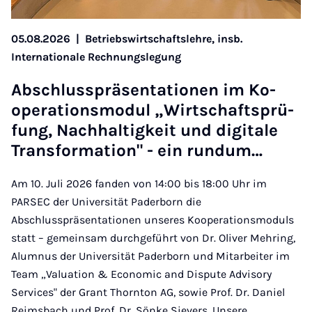
05.08.2026
|
Betriebswirtschaftslehre, insb.
Internationale Rechnungslegung
Ab­schluss­prä­sen­ta­ti­o­nen im Ko­
ope­ra­ti­ons­mo­dul „Wirt­schafts­prü­
fung, Nach­hal­tig­keit und di­gi­ta­le
Trans­for­ma­ti­on" - ein rund­um…
Am 10. Juli 2026 fanden von 14:00 bis 18:00 Uhr im
PARSEC der Universität Paderborn die
Abschlusspräsentationen unseres Kooperationsmoduls
statt – gemeinsam durchgeführt von Dr. Oliver Mehring,
Alumnus der Universität Paderborn und Mitarbeiter im
Team „Valuation & Economic and Dispute Advisory
Services" der Grant Thornton AG, sowie Prof. Dr. Daniel
Reimsbach und Prof. Dr. Sönke Sievers. Unsere