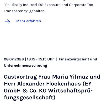
“Politically Induced IRS Exposure and Corporate Tax
Transparency” gehalten.
Mehr erfahren
08.07.2026 | 13.15 - 15.15 Uhr
|
Finanzwirtschaft und
Unternehmensrechnung
Gast­vor­trag Frau Ma­ria Yil­maz und
Herr Alex­an­der Flo­cken­haus (EY
GmbH & Co. KG Wirt­schafts­prü­
fungs­ge­sell­schaft)