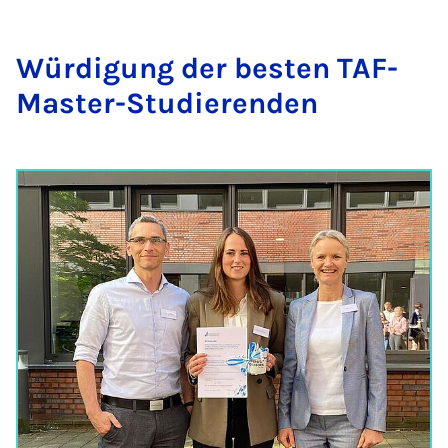
Wür­di­gung der bes­ten TAF-
Mas­ter-Stu­die­ren­den