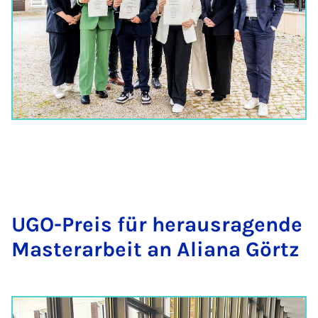
UGO-Preis für her­aus­ra­gen­de
Mas­ter­a­r­beit an Ali­a­na Görtz