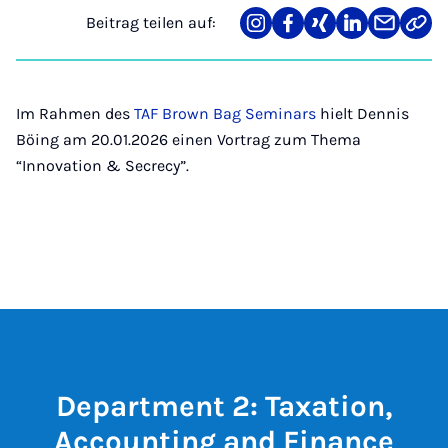
Beitrag teilen auf:
Teilen
Teilen
Teilen
Teilen
Teilen
Link
auf
auf
auf
auf
über
kopi
Instagram
Facebook
Xing
LinkedIn
E-
Mail
Im Rahmen des
TAF Brown Bag Seminars
hielt Dennis
Böing am 20.01.2026 einen Vortrag zum Thema
“Innovation & Secrecy”.
Department 2: Taxation,
Accounting and Finance