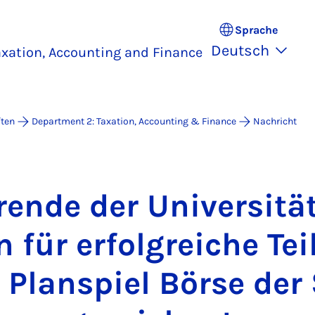
Sprache
Deutsch
xation, Accounting and Finance
ften
Department 2: Taxation, Accounting & Finance
Nachricht
ren­de der Uni­ver­si­tä
 für er­folg­rei­che Tei
Plan­spiel Bör­se der