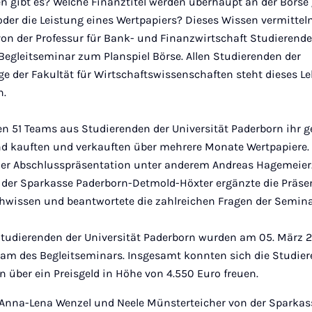
en gibt es? Welche Finanztitel werden überhaupt an der Börse
der die Leistung eines Wertpapiers? Dieses Wissen vermitteln
on der Professur für Bank- und Finanzwirtschaft Studierende
Begleitseminar zum Planspiel Börse. Allen Studierenden der
e der Fakultät für Wirtschaftswissenschaften steht dieses L
n.
en 51 Teams aus Studierenden der Universität Paderborn ihr g
 kauften und verkauften über mehrere Monate Wertpapiere. 
einer Abschlusspräsentation unter anderem Andreas Hagemeier
t der Sparkasse Paderborn-Detmold-Höxter ergänzte die Präs
chwissen und beantwortete die zahlreichen Fragen der Semin
 Studierenden der Universität Paderborn wurden am 05. März 
eam des Begleitseminars. Insgesamt konnten sich die Studie
n über ein Preisgeld in Höhe von 4.550 Euro freuen.
Anna-Lena Wenzel und Neele Münsterteicher von der Sparkas