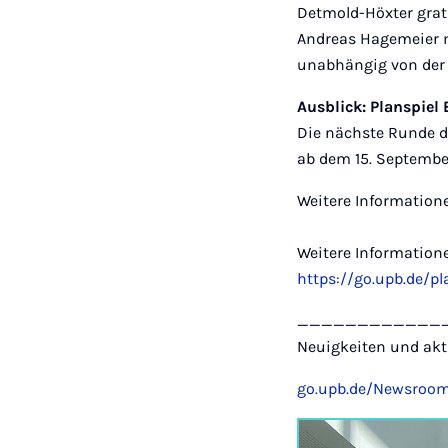
Detmold-Höxter grat
Andreas Hagemeier m
unabhängig von der 
Ausblick: Planspiel
Die nächste Runde d
ab dem 15. Septembe
Weitere Information
Weitere Information
https://go.upb.de/pl
____________
Neuigkeiten und akt
go.upb.de/Newsroo