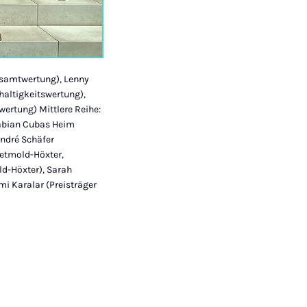
gesamtwertung), Lenny
haltigkeitswertung),
ertung) Mittlere Reihe:
Fabian Cubas Heim
André Schäfer
Detmold-Höxter,
ld-Höxter), Sarah
mi Karalar (Preisträger