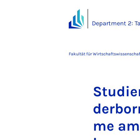
Department 2: Ta
Fakultät für Wirtschaftswissenscha
Stu­die­
der­born
me am 