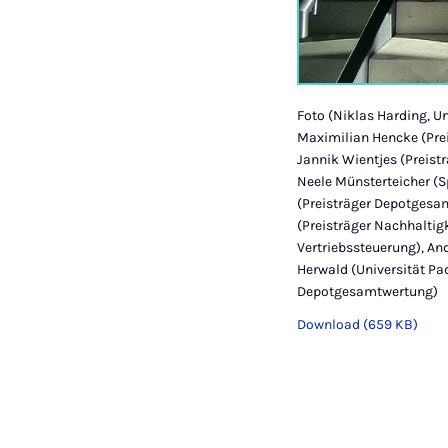
Foto (Niklas Harding, U
Maximilian Hencke (Pre
Jannik Wientjes (Preist
Neele Münsterteicher (
(Preisträger Depotgesa
(Preisträger Nachhalti
Vertriebssteuerung), A
Herwald (Universität Pad
Depotgesamtwertung)
Download (659 KB)