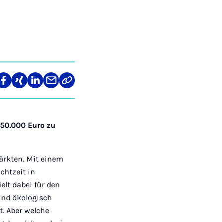
len
Teilen
Teilen
Teilen
Teilen
Link
auf
auf
auf
über
kopieren
tagram
Facebook
Xing
LinkedIn
E-
Mail
n 50.000 Euro zu
ärkten. Mit einem
chtzeit in
elt dabei für den
 und ökologisch
t. Aber welche