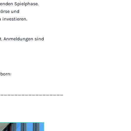
enden Spielphase.
Börse und
u investieren.
tt. Anmeldungen sind
rborn:
___________________