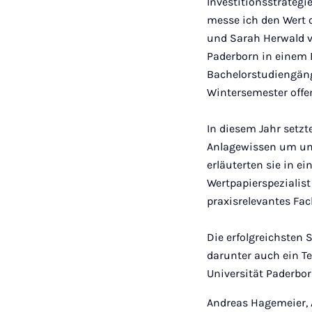
Investitionsstrategi
messe ich den Wert o
und Sarah Herwald v
Paderborn in einem 
Bachelorstudiengäng
Wintersemester offe
In diesem Jahr setzt
Anlagewissen um und
erläuterten sie in 
Wertpapierspezialis
praxisrelevantes Fa
Die erfolgreichsten
darunter auch ein T
Universität Paderbor
Andreas Hagemeier, 