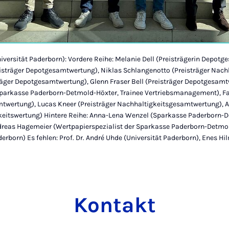
niversität Paderborn): Vordere Reihe: Melanie Dell (Preisträgerin Depot
isträger Depotgesamtwertung), Niklas Schlangenotto (Preisträger Nach
räger Depotgesamtwertung), Glenn Fraser Bell (Preisträger Depotgesamtw
Sparkasse Paderborn-Detmold-Höxter, Trainee Vertriebsmanagement), 
mtwertung), Lucas Kneer (Preisträger Nachhaltigkeitsgesamtwertung), 
gkeitswertung) Hintere Reihe: Anna-Lena Wenzel (Sparkasse Paderborn-
ndreas Hagemeier (Wertpapierspezialist der Sparkasse Paderborn-Detmo
erborn) Es fehlen: Prof. Dr. André Uhde (Universität Paderborn), Enes Hil
Kontakt