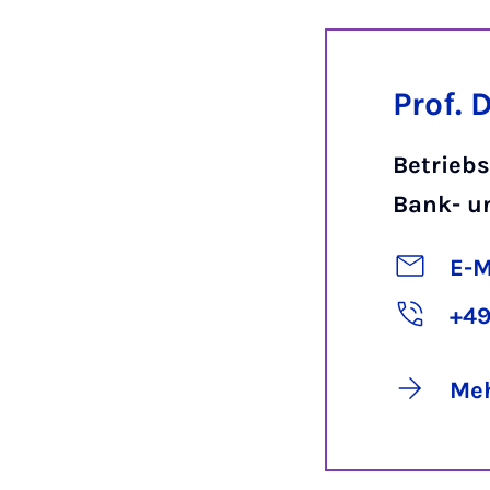
Prof. 
Betriebs
Bank- u
E-M
+49
Meh