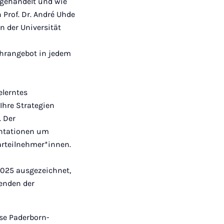
 gehandelt und wie
 Prof. Dr. André Uhde
n der Universität
ehrangebot in jedem
elerntes
Ihre Strategien
. Der
entationen um
arteilnehmer*innen.
2025 ausgezeichnet,
renden der
se Paderborn-