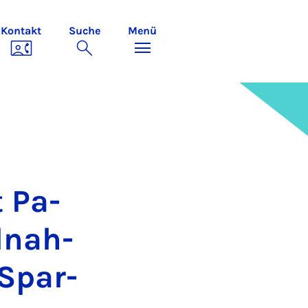
Kontakt
Suche
Menü
t Pa­
l­nah­
 Spar­