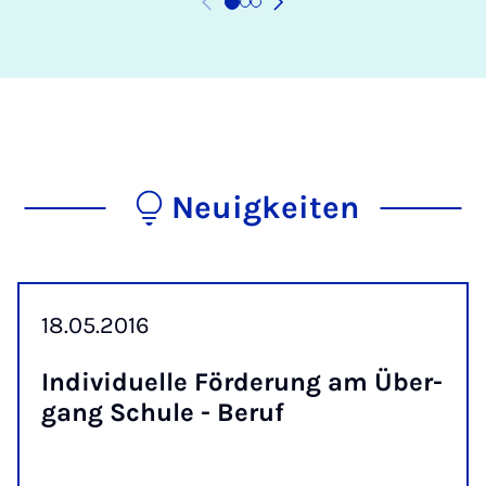
Neuigkeiten
18.05.2016
In­di­vi­du­el­le För­de­rung am Über­
g­ang Schu­le - Be­ruf