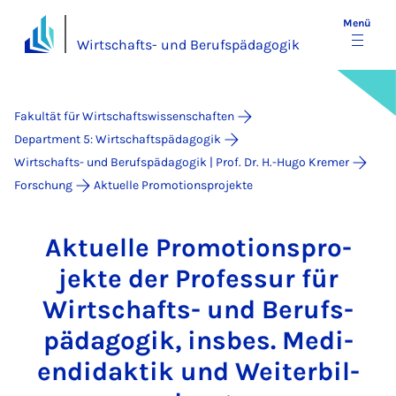
Menü
Wirtschafts- und Berufspädagogik
Fakultät für Wirtschaftswissenschaften
Department 5: Wirtschaftspädagogik
Wirtschafts- und Berufspädagogik | Prof. Dr. H.-Hugo Kremer
Forschung
Aktuelle Promotionsprojekte
Ak­tu­el­le Pro­mo­ti­ons­pro­
jek­te der Pro­fes­sur für
Wirt­schafts- und Be­rufs­
päd­ago­gik, ins­bes. Me­di­
en­di­dak­tik und Wei­ter­bil­