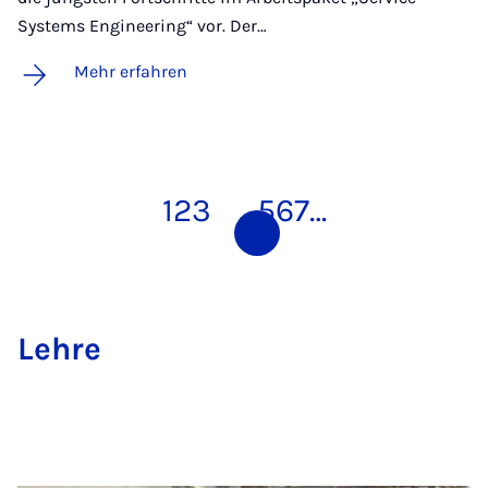
Systems Engineering“ vor. Der…
Mehr erfahren
1
2
3
4
5
6
7
…
Leh­re