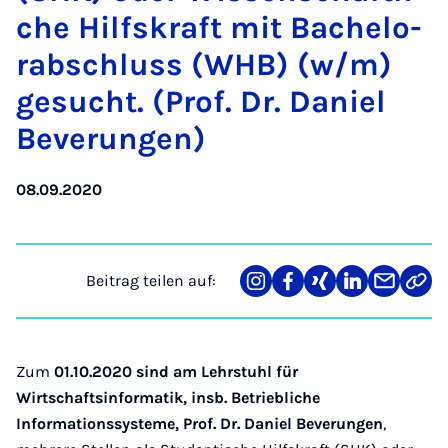
che Hilfs­kraft mit Ba­che­lo­
rab­schluss (WHB) (w/m)
ge­sucht. (Prof. Dr. Da­ni­el
Be­ver­un­gen)
08.09.2020
Beitrag teilen auf:
Teilen
Teilen
Teilen
Teilen
Teilen
Link
auf
auf
auf
auf
über
kopi
Instagram
Facebook
Xing
LinkedIn
E-
Mail
Zum
01.10.2020 sind am Lehrstuhl für
Wirtschaftsinformatik, insb. Betriebliche
Informationssysteme, Prof. Dr. Daniel Beverungen
,