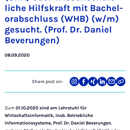
liche Hil­f­skraft mit Bach­el­
or­ab­schluss (WHB) (w/m)
ge­sucht. (Prof. Dr. Daniel
Bever­ungen)
08.09.2020
Share post on:
Share
Teilen
Teilen
Teilen
Teilen
Link
on
auf
auf
auf
über
kopi
Instagram
Facebook
Xing
LinkedIn
E-
Mail
Zum
01.10.2020 sind am Lehrstuhl für
Wirtschaftsinformatik, insb. Betriebliche
Informationssysteme, Prof. Dr. Daniel Beverungen
,