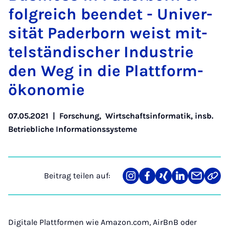
folg­reich be­en­det - Uni­ver­
si­tät Pa­der­born weist mit­
tel­stän­di­scher In­dus­trie
den Weg in die Platt­for­m­
öko­no­mie
07.05.2021
|
Forschung
,
Wirtschaftsinformatik, insb.
Betriebliche Informationssysteme
Beitrag teilen auf:
Teilen
Teilen
Teilen
Teilen
Teilen
Link
auf
auf
auf
auf
über
kopi
Instagram
Facebook
Xing
LinkedIn
E-
Mail
Digitale Plattformen wie Amazon.com, AirBnB oder