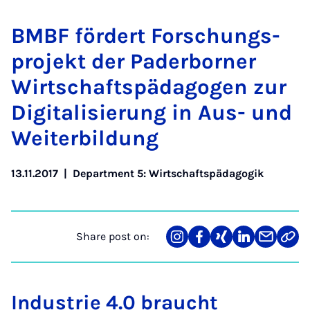
BMBF fördert Forschung­s­
pro­jekt der Pader­borner
Wirtschaft­späd­agogen zur
Di­git­al­is­ier­ung in Aus- und
Wei­t­er­bildung
13.11.2017
|
Department 5: Wirtschaftspädagogik
Share post on:
Share
Teilen
Teilen
Teilen
Teilen
Link
on
auf
auf
auf
über
kopi
Instagram
Facebook
Xing
LinkedIn
E-
Mail
Industrie 4.0 braucht