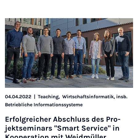
04.04.2022
|
Teaching,
Wirtschaftsinformatik, insb.
Betriebliche Informationssysteme
Er­fol­greich­er Ab­schluss des Pro­
jekt­sem­inars "Smart Ser­vice" in
Ko­op­er­a­tion mit Weidmüller