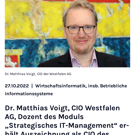
Dr. Matthias Voigt, CIO der Westfalen AG
27.10.2022
|
Wirtschaftsinformatik, insb. Betriebliche
Informationssysteme
Dr. Mat­thi­as Voigt, CIO West­falen
AG, Dozent des Mod­uls
„Strategisches IT-Man­age­ment“ er­
hält Aus­zeich­nung als CIO des