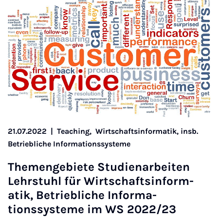
21.07.2022
|
Teaching,
Wirtschaftsinformatik, insb.
Betriebliche Informationssysteme
The­menge­bi­ete Stud­i­en­arbeiten
Lehr­stuhl für Wirtschaftsin­form­
atik, Be­trieb­liche In­form­a­
tionssysteme im WS 2022/23