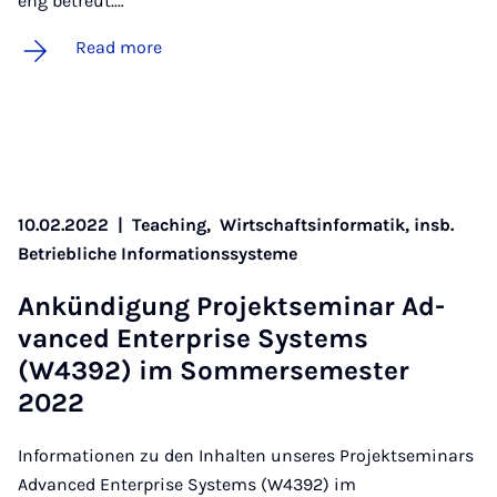
eng betreut.…
Read more
10.02.2022
|
Teaching,
Wirtschaftsinformatik, insb.
Betriebliche Informationssysteme
Ankündi­gung Pro­jekt­sem­in­ar Ad­
vanced En­ter­prise Sys­tems
(W4392) im Som­mersemester
2022
Informationen zu den Inhalten unseres Projektseminars
Advanced Enterprise Systems (W4392) im