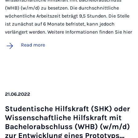
(WHB) (w/m/d) zu besetzen. Die durchschnittliche
wöchentliche Arbeitszeit beträgt 9,5 Stunden. Die Stelle
ist zunächst auf 6 Monate befristet, kann jedoch
verlängert werden. Weitere Informationen finden Sie hier
Read more
21.06.2022
Stu­dentische Hil­f­skraft (SHK) oder
Wis­senschaft­liche Hil­f­skraft mit
Bach­el­or­ab­schluss (WHB) (w/m/d)
zur En­twicklung eines Pro­to­typs…