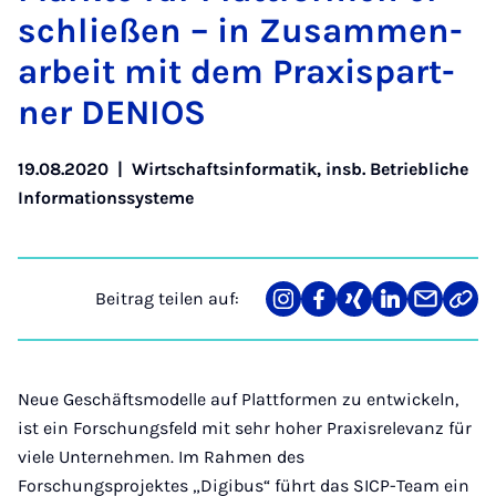
schlie­ßen – in Zu­sam­me­n­
a­r­beit mit dem Pra­xis­part­
ner DE­NI­OS
19.08.2020
|
Wirtschaftsinformatik, insb. Betriebliche
Informationssysteme
Beitrag teilen auf:
Teilen
Teilen
Teilen
Teilen
Teilen
Link
auf
auf
auf
auf
über
kopi
Instagram
Facebook
Xing
LinkedIn
E-
Mail
Neue Geschäftsmodelle auf Plattformen zu entwickeln,
ist ein Forschungsfeld mit sehr hoher Praxisrelevanz für
viele Unternehmen. Im Rahmen des
Forschungsprojektes „Digibus“ führt das SICP-Team ein