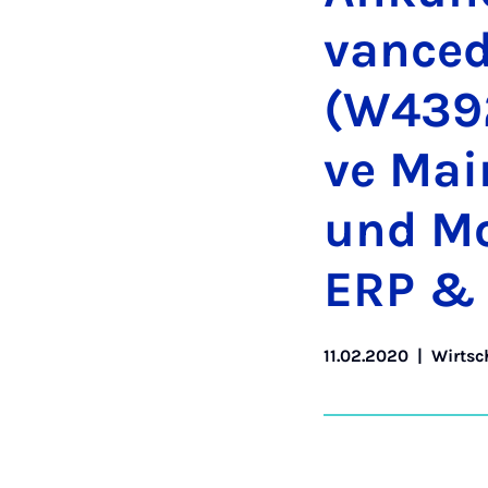
van­ced
(W4392)
ve Main
und Mo­
ERP & 
11.02.2020
|
Wirtsc