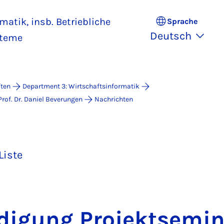
matik, insb. Betriebliche
Sprache
Deutsch
steme
ften
Department 3: Wirtschaftsinformatik
Prof. Dr. Daniel Beverungen
Nachrichten
Liste
di­gung Pro­jekt­se­mi­