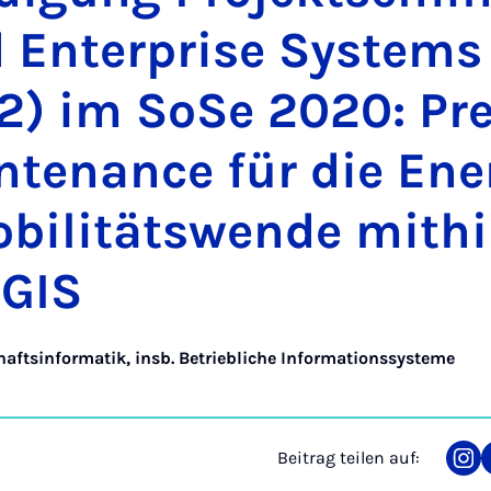
 En­ter­pri­se Sys­tems
 im So­Se 2020: Pre­d
­te­nance für die Ener
bi­li­täts­wen­de mit­hi
GIS
haftsinformatik, insb. Betriebliche Informationssysteme
Beitrag teilen auf:
Tei