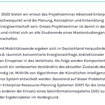
auf
Ins
2020 bieten wir erneut das Projektseminar Advanced Enterp
chwerpunkt wird die Planung, Konzeption und Entwicklung f
Energiewirtschaft sein. Dieses Projektseminar ist damit in d
und richtet sich an alle Studierende eines Masterstudiengan
enschaften.
und Mobilitätswende ergeben sich in Deutschland Herausforde
, z.B. räumlich konzentrierte Energienachfrage, bidirektionale
an Einspeiser in das Verteilnetz. Als Folge werden Kompontent
durch ein verbessertes Verständnis des aktuellen Zustands de
g ist. Mithilfe von Algorithmen der Künstlichen Intelligenz (
nce System entwickelt werden. Basierend auf dieser Problem
on Enterprise-Ressource-Planning Systemen (ERP) für die Unt
 anderen der Einsatz eines Geoinformationssystems (GIS) zu
der Ergebnisdaten im Vordergrund.