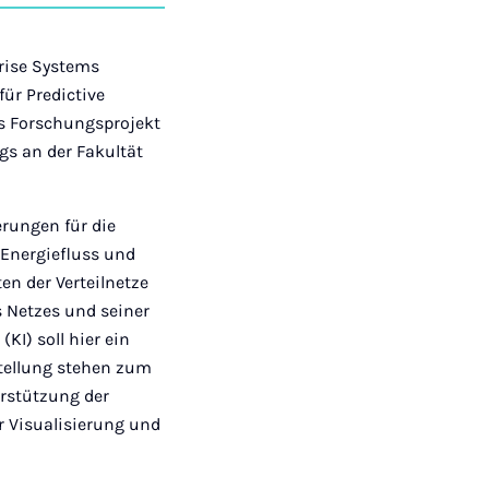
auf
auf
auf
über
kopieren
tagram
Facebook
Xing
LinkedIn
E-
Mail
rise Systems
ür Predictive
as Forschungsprojekt
gs an der Fakultät
rungen für die
r Energiefluss und
en der Verteilnetze
s Netzes und seiner
KI) soll hier ein
stellung stehen zum
erstützung der
r Visualisierung und