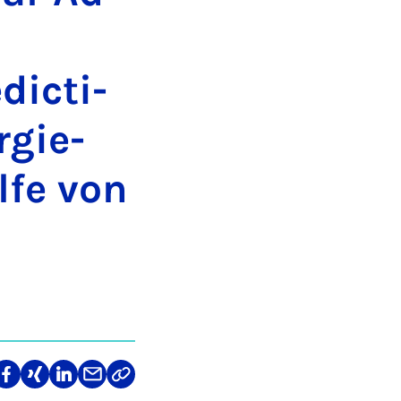
ic­ti­
­gie-
l­fe von
len
Teilen
Teilen
Teilen
Teilen
Link